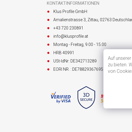
z
KONTAKTINFORMATIONEN
e
Klus Profile GmbH
i
l
Amalienstrasse 3, Zittau, 02763 Deutschla
e
+43 720 230891
info@klusprofile.at
Montag - Freitag, 9.00 - 15.00
HRB 40991
Auf unserer
USt-IdNr: DE342713289
zu bieten. 
EORI NR. : DE7882936769563123
von Cookies