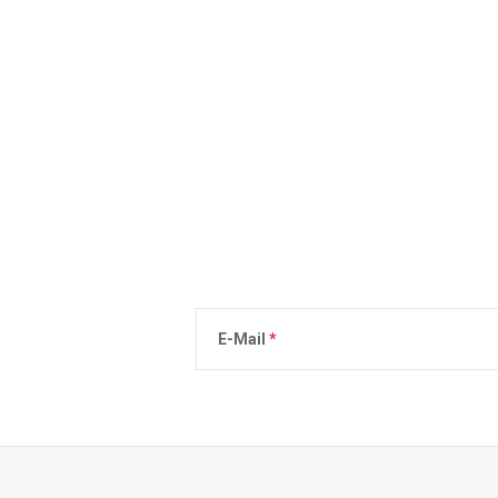
E-Mail
n
Durch die Eingabe Ihrer E-Mail stimmen Sie