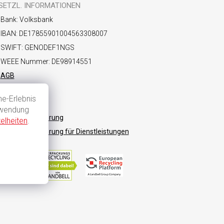
SETZL. INFORMATIONEN
Bank: Volksbank
IBAN: DE17855901004563308007
SWIFT: GENODEF1NGS
WEEE Nummer: DE98914551
AGB
Datenschutz
e-Erlebnis
Impressum
rwendung
Widerrufsbelehrung
elheiten
.
Widerrufsbelehrung für Dienstleistungen